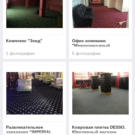
Комплекс "Зеид"
Офис компании
"Международный
научный
1 фотография
5 фотографии
комплекс"Астана"
Развлекательное
Ковровая плитка DESSO.
заведение "IMPERIAL
Ювелирный магазин