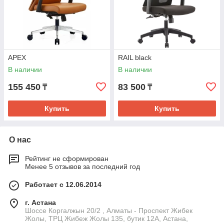
APEX
RAIL black
В наличии
В наличии
155 450
83 500
₸
₸
Купить
Купить
О нас
Рейтинг не сформирован
Менее 5 отзывов за последний год
Работает с 12.06.2014
г. Астана
Шоссе Коргалжын 20/2 , Алматы - Проспект Жибек
Жолы, ТРЦ Жибеж Жолы 135, бутик 12А, Астана,