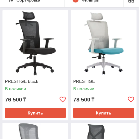
Кресла с регулировкой высоты, наклона и
подлокотников
Современные модели с сетчатой или кожаной
обивкой
Мы предлагаем широкий выбор стилей и материалов, чтобы
каждое кресло гармонично вписывалось в ваш интерьер.
Надёжность, комфорт и стиль – всё, что нужно для удобной
работы.
PRESTIGE black
PRESTIGE
В наличии
В наличии
76 500
78 500
₸
₸
Купить
Купить