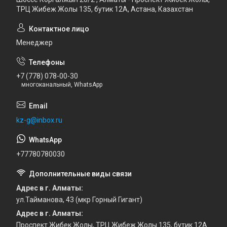
ТРЦ Жибеж Жолы 135, бутик 12А, Астана, Казахстан
Менеджер
+7 (778) 078-00-30
многоканальный, WhatsApp
kz-g@inbox.ru
+77780780030
Адрес в г. Алматы
ул.Тайманова, 43 (мкр Горный Гигант)
Адрес в г. Алматы
Проспект Жибек Жолы, ТРЦ Жибеж Жолы 135, бутик 12А