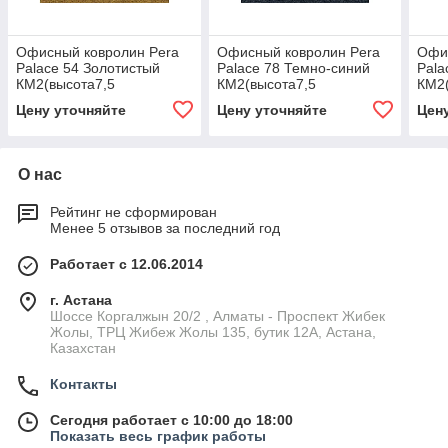
Офисный ковролин Pera
Офисный ковролин Pera
Офи
Palace 54 Золотистый
Palace 78 Темно-синий
Pala
КМ2(высота7,5
КМ2(высота7,5
КМ2(
мм;общ.толщ.8,5 мм)
мм;общ.толщ.8,5 мм)
мм;о
Цену уточняйте
Цену уточняйте
Цен
ширина 4,0 м
ширина 4,0 м
шири
О нас
Рейтинг не сформирован
Менее 5 отзывов за последний год
Работает с 12.06.2014
г. Астана
Шоссе Коргалжын 20/2 , Алматы - Проспект Жибек
Жолы, ТРЦ Жибеж Жолы 135, бутик 12А, Астана,
Казахстан
Контакты
Сегодня работает с 10:00 до 18:00
Показать весь график работы