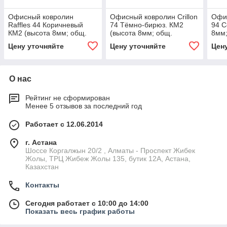
Офисный ковролин
Офисный ковролин Crillon
Офис
Raffles 44 Коричневый
74 Тёмно-бирюз. КМ2
94 С
КМ2 (высота 8мм; общ.
(высота 8мм; общ.
8мм;
толщ.10,5 мм) ширина 4,0
толщ.10,5 мм) ширина 4,0
шири
Цену уточняйте
Цену уточняйте
Цен
м
м
О нас
Рейтинг не сформирован
Менее 5 отзывов за последний год
Работает с 12.06.2014
г. Астана
Шоссе Коргалжын 20/2 , Алматы - Проспект Жибек
Жолы, ТРЦ Жибеж Жолы 135, бутик 12А, Астана,
Казахстан
Контакты
Сегодня работает с 10:00 до 14:00
Показать весь график работы