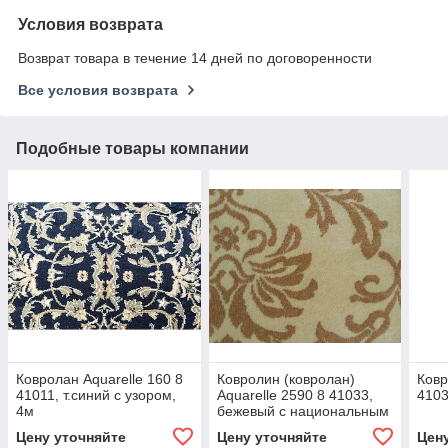
Условия возврата
Возврат товара в течение 14 дней по договоренности
Все условия возврата
Подобные товары компании
Ковролан Aquarelle 160 8
Ковролин (ковролан)
Ковр
41011, т.синий с узором,
Aquarelle 2590 8 41033,
4103
4м
бежевый с национальным
рисунком 4м, опт/розн.
Цену уточняйте
Цену уточняйте
Цен