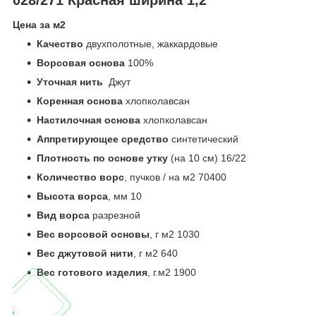
Цена за м
2
Качество
двухполотные, жаккардовые
Ворсовая основа
100%
Уточная нить
Джут
Коренная основа
хлопколавсан
Настилочная основа
хлопколавсан
Аппретирующее средство
синтетический
Плотность по основе утку
(на 10 см) 16/22
Количество ворс
, пучков / на м
2
70400
Высота ворса
, мм 10
Вид ворса
разрезной
Вес ворсовой основы
, г м
2
1030
Вес джутовой нити
, г м
2
640
Вес готового изделия
, г.м
2
1900