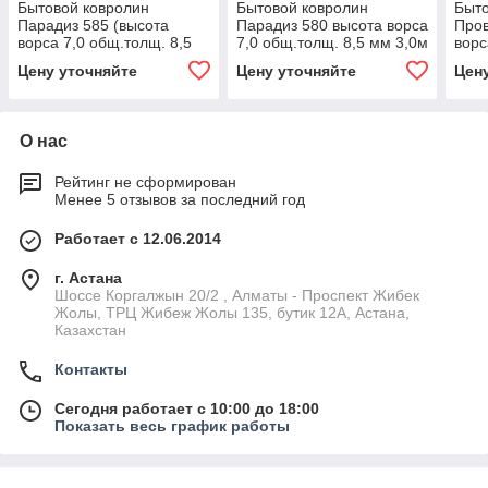
Бытовой ковролин
Бытовой ковролин
Быто
Парадиз 585 (высота
Парадиз 580 высота ворса
Пров
ворса 7,0 общ.толщ. 8,5
7,0 общ.толщ. 8,5 мм 3,0м
ворс
мм) 3,0м чёрный жемчуг
жемчуг войлок
мм) 
Цену уточняйте
Цену уточняйте
Цен
войлок
О нас
Рейтинг не сформирован
Менее 5 отзывов за последний год
Работает с 12.06.2014
г. Астана
Шоссе Коргалжын 20/2 , Алматы - Проспект Жибек
Жолы, ТРЦ Жибеж Жолы 135, бутик 12А, Астана,
Казахстан
Контакты
Сегодня работает с 10:00 до 18:00
Показать весь график работы