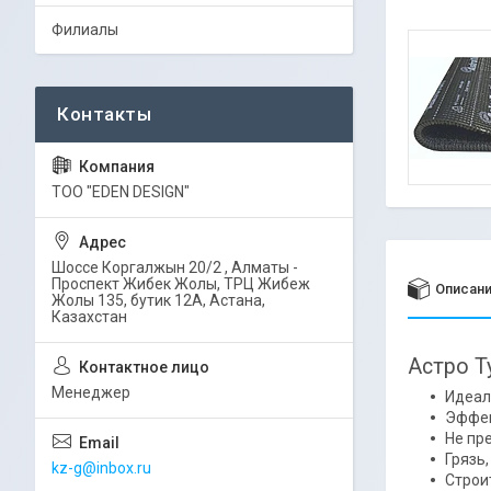
Филиалы
ТОО "EDEN DESIGN"
Шоссе Коргалжын 20/2 , Алматы -
Проспект Жибек Жолы, ТРЦ Жибеж
Описан
Жолы 135, бутик 12А, Астана,
Казахстан
Астро Т
Менеджер
Идеал
Эффек
Не пр
Грязь
kz-g@inbox.ru
Строи