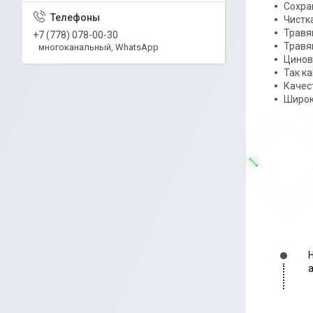
Сохра
Чистк
Травя
+7 (778) 078-00-30
Травя
многоканальный, WhatsApp
Цинов
Так к
Качес
Широк