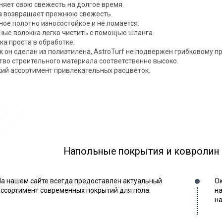
няет свою свежесть на долгое время.
а возвращает прежнюю свежесть.
ное полотно износостойкое и не ломается.
ные волокна легко чистить с помощью шланга.
ка проста в обработке.
ак он сделан из полиэтилена, AstroTurf не подвержен грибковому п
тво строительного материала соответственно высоко.
ий ассортимент привлекательных расцветок.
Напольные покрытия и ковролин
На нашем сайте всегда предоставлен актуальный
Ок
ассортимент современных покрытий для пола.
на
на