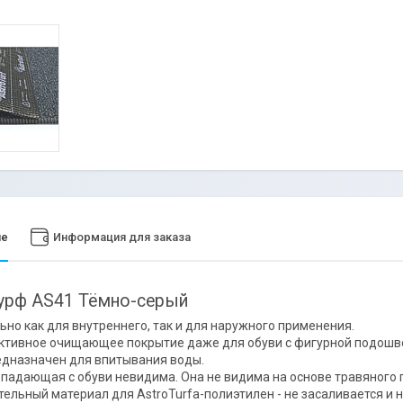
ие
Информация для заказа
урф AS41 Тёмно-серый
ьно как для внутреннего, так и для наружного применения.
тивное очищающее покрытие даже для обуви с фигурной подошв
едназначен для впитывания воды.
, падающая с обуви невидима. Она не видима на основе травяного 
тельный материал для AstroTurfа-полиэтилен - не засаливается и 