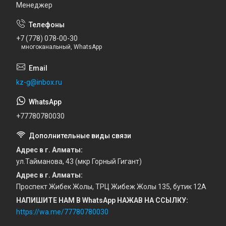
Менеджер
+7 (778) 078-00-30
многоканальный, WhatsApp
kz-g@inbox.ru
+77780780030
Адрес в г. Алматы
ул.Тайманова, 43 (мкр Горный Гигант)
Адрес в г. Алматы
Проспект Жибек Жолы, ТРЦ Жибеж Жолы 135, бутик 12А
НАПИШИТЕ НАМ В WhatsApp НАЖАВ НА ССЫЛКУ
https://wa.me/77780780030