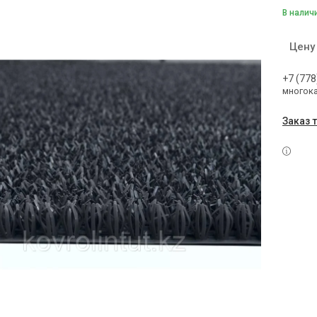
В налич
Цену
+7 (778
многок
Заказ 