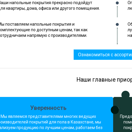
Наши напольные покрытия прекрасно подойдут
Оп
для квартиры, дома, офиса или другого помещения.
лю
Мы поставляем напольные покрытия и
Об
комплектующие по доступным ценам, так как
л
сотрудничаем напрямую с производителями.
на
Ознакомиться с ассорт
Наши главные прио
Уверенность
Мы являемся представителями многих ведущих
Предо
роизводителей покрытий для пола в Казахстане, мы
пом
ализуем продукцию по лучшим ценам, работаем без
пок