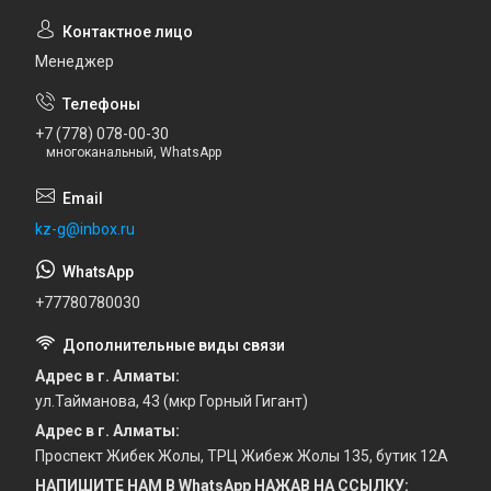
Менеджер
+7 (778) 078-00-30
многоканальный, WhatsApp
kz-g@inbox.ru
+77780780030
Адрес в г. Алматы
ул.Тайманова, 43 (мкр Горный Гигант)
Адрес в г. Алматы
Проспект Жибек Жолы, ТРЦ Жибеж Жолы 135, бутик 12А
НАПИШИТЕ НАМ В WhatsApp НАЖАВ НА ССЫЛКУ