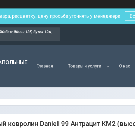
вара, расцветку, цену просьба уточнять у менеджера
Вс
Жибеж Жолы 135, бутик 12А,
НАПОЛЬНЫЕ
Главная
Товары и услуги
О нас
й ковролин Danieli 99 Антрацит КМ2 (высо