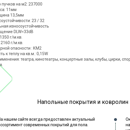
 пучков на м2: 237000
са: 11мм
щина 13,5мм
соустойчивости: 23 / 32
ьная износоустойчивость
ащение DLW=33dB
 1350 г/м.кв.
2160 г/м.кв.
рной опасности : КМ2
ь к теплу на кв.м.: 0,15W
именения: театра, кинотеатры, концертные залы, клубы, цирки, спо
я.
Напольные покрытия и ковролин
На нашем сайте всегда предоставлен актуальный
Ок
ассортимент современных покрытий для пола.
на