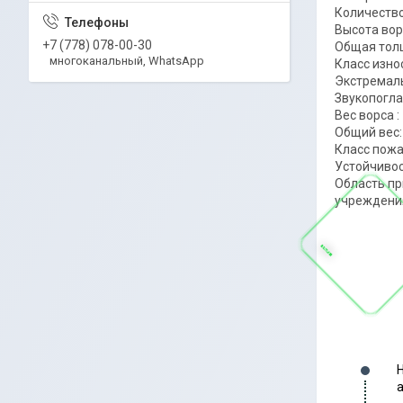
Количество
Высота вор
+7 (778) 078-00-30
Общая тол
многоканальный, WhatsApp
Класс изно
Экстремал
Звукопогл
Вес ворса :
Общий вес: 
Класс пожа
Устойчивост
Область пр
учреждени