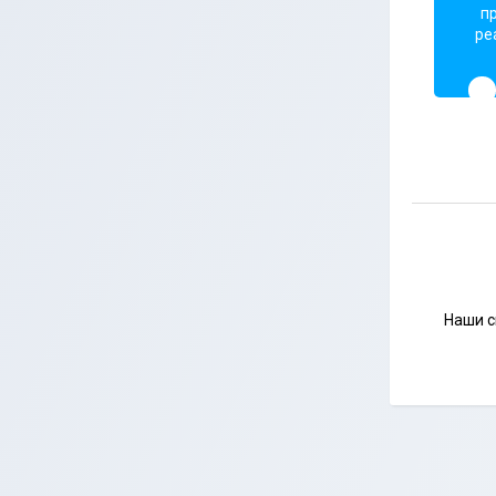
п
ре
Наши с