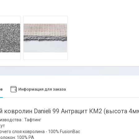
ие
Информация для заказа
 ковролин Danieli 99 Антрацит КМ2 (высота 4мм
изводства : Тафтинг
жут
очего слоя ковролина - 100% FusionBac
олокон: 100% PA