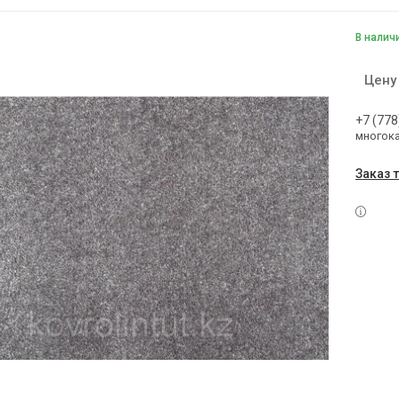
В налич
Цену
+7 (778
многок
Заказ 