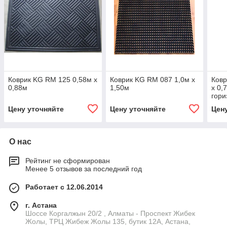
Коврик KG RM 125 0,58м х
Коврик KG RM 087 1,0м х
Ковр
0,88м
1,50м
х 0,
гори
рези
Цену уточняйте
Цену уточняйте
Цен
О нас
Рейтинг не сформирован
Менее 5 отзывов за последний год
Работает с 12.06.2014
г. Астана
Шоссе Коргалжын 20/2 , Алматы - Проспект Жибек
Жолы, ТРЦ Жибеж Жолы 135, бутик 12А, Астана,