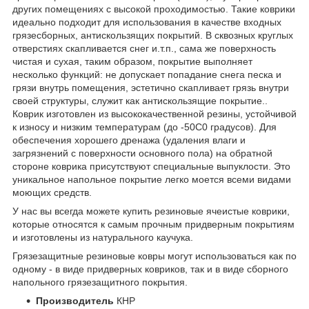
других помещениях с высокой проходимостью. Такие коврики
идеально подходит для использования в качестве входных
грязесборных, антискользящих покрытий. В сквозных круглых
отверстиях скапливается снег и.т.п., сама же поверхность
чистая и сухая, таким образом, покрытие выполняет
несколько функций: не допускает попадание снега песка и
грязи внутрь помещения, эстетично скапливает грязь внутри
своей структуры, служит как антискользящие покрытие..
Коврик изготовлен из высококачественной резины, устойчивой
к износу и низким температурам (до -50С0 градусов). Для
обеспечения хорошего дренажа (удаления влаги и
загрязнений с поверхности основного пола) на обратной
стороне коврика присутствуют специальные выпуклости. Это
уникальное напольное покрытие легко моется всеми видами
моющих средств.
У нас вы всегда можете купить резиновые ячеистые коврики,
которые относятся к самым прочным придверным покрытиям
и изготовлены из натурального каучука.
Грязезащитные резиновые ковры могут использоваться как по
одному - в виде придверных ковриков, так и в виде сборного
напольного грязезащитного покрытия.
Производитель
КНР