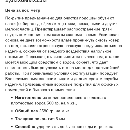
Цена за пог. метр
Покрытие предназначено для очистки подошвы обуви от
влаги (собирает до 7,5л./м.кв.) грязи, песка, пыли и других
мелких частиц. Предотвращает распространение грязи
внутрь помещения, тем самым экономя время. Резиновая
основа не дает возможности влаге проникнуть сквозь ковер
на пол, оставляя агрессивную влажную среду испаряться на
изделии, сохраняя от вредного воздействия напольное
покрытие. Подсыхая, отлично чистится пылесосом, а также
моется моющим средством с водой, сохнет., что дает
возможность быстро уложить его на место для дальнейшей
работы. При правильных условиях эксплуатации порадует
Вас неизменным внешним видом и долгим сроком службы
изделия. Грязезащитные ворсовые покрытия для офисных
помещений и бытового применения.
Изготовлено
из полипропиленового волокна с
плотностью ворса 500 гр. на м.кв.,
Общий вес
2580 гр. на м.кв.
Толщина покрытия
5 мм.
Способно
удерживать до 4 литров воды и грязи на