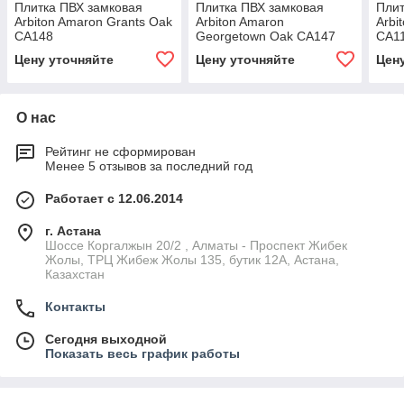
Плитка ПВХ замковая
Плитка ПВХ замковая
Плит
Arbiton Amaron Grants Oak
Arbiton Amaron
Arbi
CA148
Georgetown Oak CA147
CA1
Цену уточняйте
Цену уточняйте
Цен
О нас
Рейтинг не сформирован
Менее 5 отзывов за последний год
Работает с 12.06.2014
г. Астана
Шоссе Коргалжын 20/2 , Алматы - Проспект Жибек
Жолы, ТРЦ Жибеж Жолы 135, бутик 12А, Астана,
Казахстан
Контакты
Сегодня выходной
Показать весь график работы