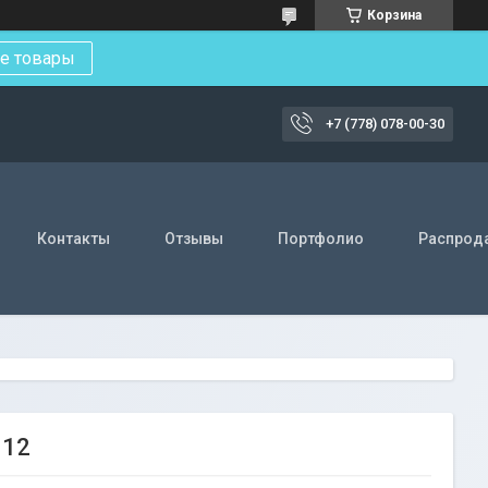
Корзина
е товары
+7 (778) 078-00-30
Контакты
Отзывы
Портфолио
Распрод
112