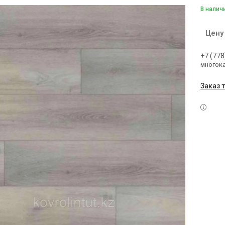
В налич
Цену
+7 (778
многок
Заказ 