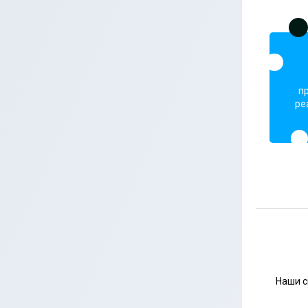
п
ре
Наши с