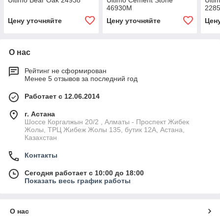
Ultimo Bear Oak 24938
Ultimo Cement Stone
Ulti
46930M
228
Цену уточняйте
Цену уточняйте
Цен
О нас
Рейтинг не сформирован
Менее 5 отзывов за последний год
Работает с 12.06.2014
г. Астана
Шоссе Коргалжын 20/2 , Алматы - Проспект Жибек
Жолы, ТРЦ Жибеж Жолы 135, бутик 12А, Астана,
Казахстан
Контакты
Сегодня работает с 10:00 до 18:00
Показать весь график работы
О нас