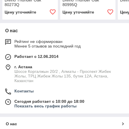
Divino Thunder Oak
Divino Thunder Oak
Divi
80273Q
80995Q
Цену уточняйте
Цену уточняйте
Цен
О нас
Рейтинг не сформирован
Менее 5 отзывов за последний год
Работает с 12.06.2014
г. Астана
Шоссе Коргалжын 20/2 , Алматы - Проспект Жибек
Жолы, ТРЦ Жибеж Жолы 135, бутик 12А, Астана,
Казахстан
Контакты
Сегодня работает с 10:00 до 18:00
Показать весь график работы
О нас