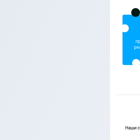
п
ре
Наши с