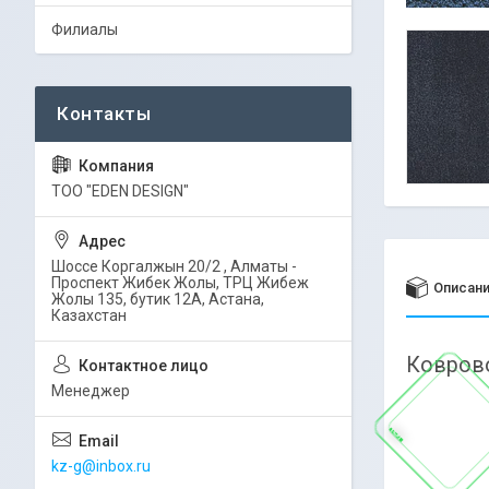
Филиалы
ТОО "EDEN DESIGN"
Шоссе Коргалжын 20/2 , Алматы -
Проспект Жибек Жолы, ТРЦ Жибеж
Описан
Жолы 135, бутик 12А, Астана,
Казахстан
Коврово
Менеджер
kz-g@inbox.ru