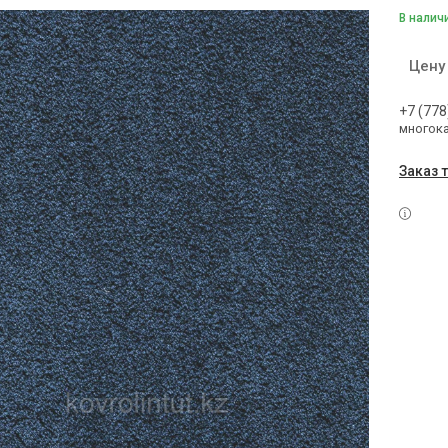
В налич
Цену
+7 (778
многок
Заказ 