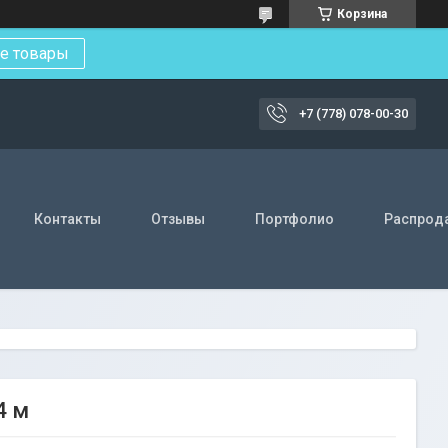
Корзина
е товары
+7 (778) 078-00-30
Контакты
Отзывы
Портфолио
Распрод
4 м