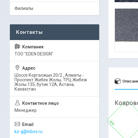
Филиалы
ТОО "EDEN DESIGN"
Шоссе Коргалжын 20/2 , Алматы -
Проспект Жибек Жолы, ТРЦ Жибеж
Описан
Жолы 135, бутик 12А, Астана,
Казахстан
Коврово
Менеджер
kz-g@inbox.ru