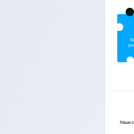
п
ре
Наши с