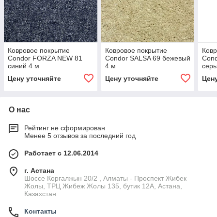
Ковровое покрытие
Ковровое покрытие
Ковр
Condor FORZA NEW 81
Condor SALSA 69 бежевый
Con
синий 4 м
4 м
серы
Цену уточняйте
Цену уточняйте
Цен
О нас
Рейтинг не сформирован
Менее 5 отзывов за последний год
Работает с 12.06.2014
г. Астана
Шоссе Коргалжын 20/2 , Алматы - Проспект Жибек
Жолы, ТРЦ Жибеж Жолы 135, бутик 12А, Астана,
Казахстан
Контакты