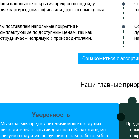
Наши напольные покрытия прекрасно подойдут
Оп
для квартиры, дома, офиса или другого помещения.
лю
Мы поставляем напольные покрытия и
Об
комплектующие по доступным ценам, так как
л
сотрудничаем напрямую с производителями.
на
Ознакомиться с ассорт
Наши главные прио
Уверенность
Мы являемся представителями многих ведущих
Предо
роизводителей покрытий для пола в Казахстане, мы
пом
ализуем продукцию по лучшим ценам, работаем без
пок