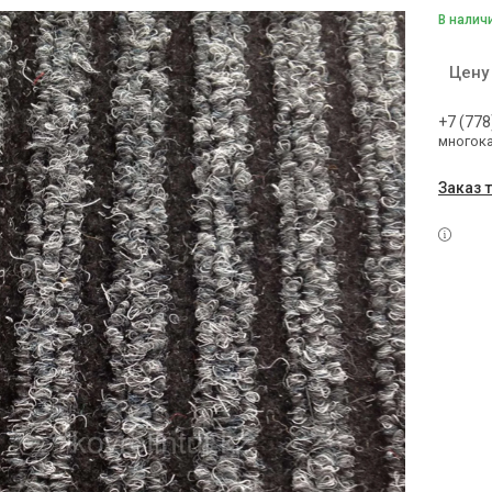
В налич
Цену
+7 (778
многок
Заказ 