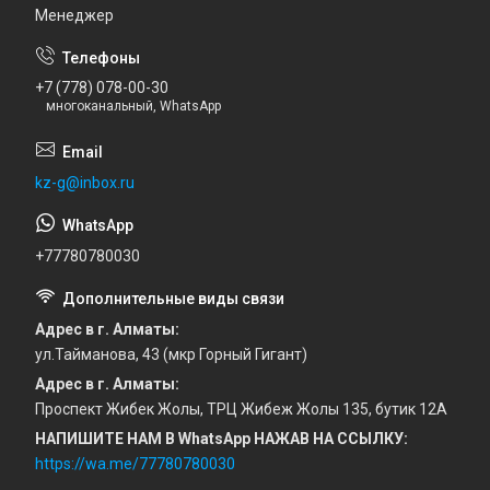
Менеджер
+7 (778) 078-00-30
многоканальный, WhatsApp
kz-g@inbox.ru
+77780780030
Адрес в г. Алматы
ул.Тайманова, 43 (мкр Горный Гигант)
Адрес в г. Алматы
Проспект Жибек Жолы, ТРЦ Жибеж Жолы 135, бутик 12А
НАПИШИТЕ НАМ В WhatsApp НАЖАВ НА ССЫЛКУ
https://wa.me/77780780030