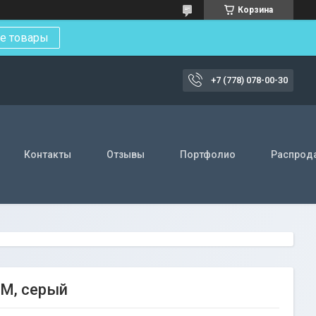
Корзина
е товары
+7 (778) 078-00-30
Контакты
Отзывы
Портфолио
Распрод
1М, серый