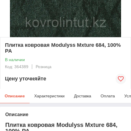
Плитка ковровая Modulyss Mxture 684, 100%
PA
В наличии
Код: 364389
Розница
Цену уточняйте
Описание
Характеристики
Доставка
Оплата
Усл
Описание
Плитка ковровая Modulyss Mxture 684,
100% PA