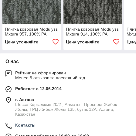
Плитка ковровая Modulyss
Плитка ковровая Modulyss
Плит
Mxture 957, 100% PA
Mxture 914, 100% PA
Mxtu
Цену уточняйте
Цену уточняйте
Цен
О нас
Рейтинг не сформирован
Менее 5 отзывов за последний год
Работает с 12.06.2014
г. Астана
Шоссе Коргалжын 20/2 , Алматы - Проспект Жибек
Жолы, ТРЦ Жибеж Жолы 135, бутик 12А, Астана,
Казахстан
Контакты