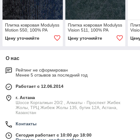
Плитка ковровая Modulyss
Плитка ковровая Modulyss
Плит
Motion 550, 100% PA
Vision 511, 100% PA
Visi
Цену уточняйте
Цену уточняйте
Цен
О нас
Рейтинг не сформирован
Менее 5 отзывов за последний год
Работает с 12.06.2014
г. Астана
Шоссе Коргалжын 20/2 , Алматы - Проспект Жибек
Жолы, ТРЦ Жибеж Жолы 135, бутик 12А, Астана,
Казахстан
Контакты
Сегодня работает с 10:00 до 18:00