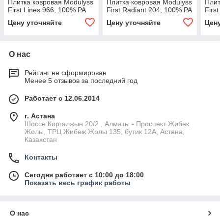
Плитка ковровая Modulyss
Плитка ковровая Modulyss
Плит
First Lines 966, 100% PA
First Radiant 204, 100% PA
Firs
Цену уточняйте
Цену уточняйте
Цен
О нас
Рейтинг не сформирован
Менее 5 отзывов за последний год
Работает с 12.06.2014
г. Астана
Шоссе Коргалжын 20/2 , Алматы - Проспект Жибек
Жолы, ТРЦ Жибеж Жолы 135, бутик 12А, Астана,
Казахстан
Контакты
Сегодня работает с 10:00 до 18:00
Показать весь график работы
О нас