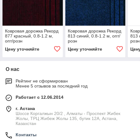
Ковровая дорожка Рекорд
Ковровая дорожка Рекорд
Ковр
877 красный, 0.8-1.2 м,
813 синий, 0.8-1.2 м, опт/
813 
опт/розн
розн
розн
Цену уточняйте
Цену уточняйте
Цен
О нас
Рейтинг не сформирован
Менее 5 отзывов за последний год
Работает с 12.06.2014
г. Астана
Шоссе Коргалжын 20/2 , Алматы - Проспект Жибек
Жолы, ТРЦ Жибеж Жолы 135, бутик 12А, Астана,
Казахстан
Контакты