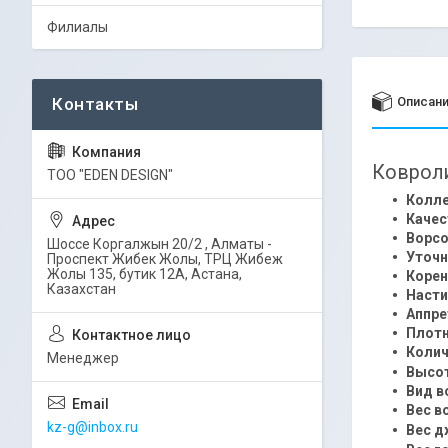
Филиалы
Описан
Ковроли
ТОО "EDEN DESIGN"
Колле
Качес
Ворсо
Шоссе Коргалжын 20/2 , Алматы -
Уточн
Проспект Жибек Жолы, ТРЦ Жибеж
Жолы 135, бутик 12А, Астана,
Корен
Казахстан
Насти
Аппр
Плотн
Колич
Менеджер
Высот
Вид в
Вес в
kz-g@inbox.ru
Вес д