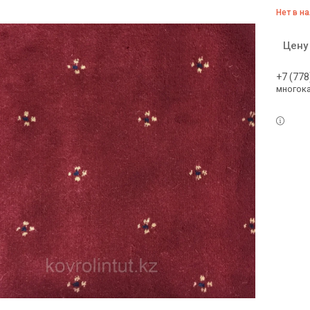
Нет в н
Цену
+7 (778
многок