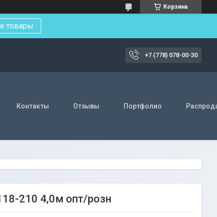
Корзина
е товары
+7 (778) 078-00-30
Контакты
Отзывы
Портфолио
Распрод
118-210 4,0м опт/розн