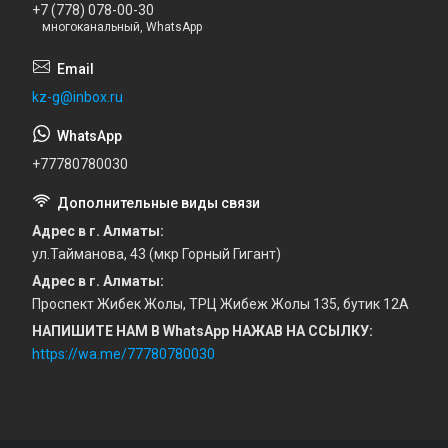
+7 (778) 078-00-30
многоканальный, WhatsApp
kz-g@inbox.ru
+77780780030
Адрес в г. Алматы
ул.Тайманова, 43 (мкр Горный Гигант)
Адрес в г. Алматы
Проспект Жибек Жолы, ТРЦ Жибеж Жолы 135, бутик 12А
НАПИШИТЕ НАМ В WhatsApp НАЖАВ НА ССЫЛКУ
https://wa.me/77780780030