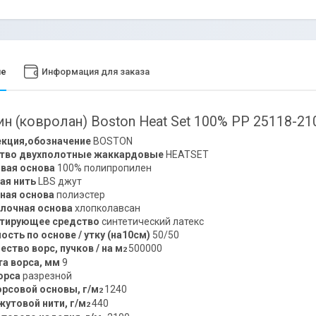
ие
Информация для заказа
н (ковролан) Boston Heat Set 100% PP 25118-21
кция,обозначение
BOSTON
тво двухполотные жаккардовые
HEATSET
вая основа
100% полипропилен
ая нить
LBS джут
ная основа
полиэстер
лочная основа
хлопколавсан
етирующее средство
синтетический латекс
ость по основе / утку (на10см)
50/50
ество ворс, пучков / на м
500000
2
а ворса, мм
9
орса
разрезной
орсовой основы, г/м
1240
2
жутовой нити, г/м
440
2