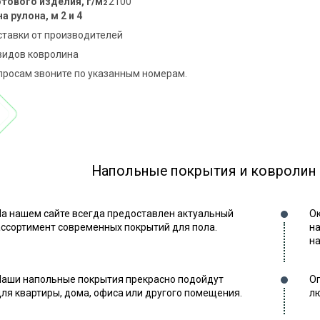
отового изделия, г/м
2100
2
а рулона, м 2 и 4
тавки от производителей
видов ковролина
просам звоните по указанным номерам.
Напольные покрытия и ковролин
На нашем сайте всегда предоставлен актуальный
Ок
ассортимент современных покрытий для пола.
на
на
Наши напольные покрытия прекрасно подойдут
Оп
для квартиры, дома, офиса или другого помещения.
лю