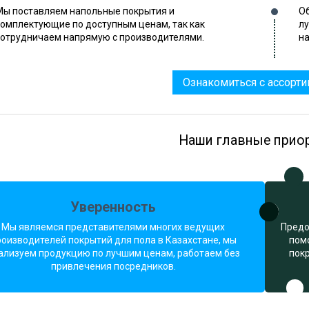
Мы поставляем напольные покрытия и
Об
комплектующие по доступным ценам, так как
л
сотрудничаем напрямую с производителями.
на
Ознакомиться с ассорт
Наши главные прио
Уверенность
Мы являемся представителями многих ведущих
Предо
роизводителей покрытий для пола в Казахстане, мы
пом
ализуем продукцию по лучшим ценам, работаем без
пок
привлечения посредников.