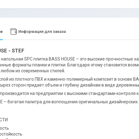
ие
Информация для заказа
SE - STEF
напольная SPC плитка BASS HOUSE – это высокие прочностные ха
нные форматы планки и плитки. Благодаря этому становится во
в любом из современных стилей.
лой из плотного ПВХ и каменно-полимерный композит в основе BA
тырех сторон придает объем и глубину дизайнам в виде деревянны
производится на предприятии с высокими стандартами контроля к
 – богатая палитра для воплощения оригинальных дизайнерских 
СТИ
ость
остойкость