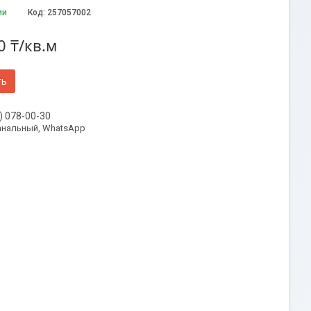
ии
Код:
257057002
0 ₸/кв.м
ть
) 078-00-30
анальный, WhatsApp