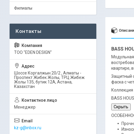
Филиалы
Описан
BASS HOU
ТОО "EDEN DESIGN"
Модульная 
востребова
квартире, 
Шоссе Коргалжын 20/2 , Алматы -
Защитный с
Проспект Жибек Жолы, ТРЦ Жибеж
Жолы 135, бутик 12А, Астана,
фаска с че
Казахстан
Коллекция 
BASS HOUSE
Скрыть
Менеджер
ОСОБЕННО
Прочн
kz-g@inbox.ru
Износ