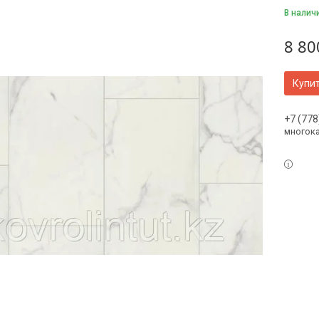
В налич
8 80
Купи
+7 (778
многок