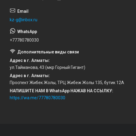
kz-g@inbox.ru
+77780780030
Адрес в г. Алматы
ул.Тайманова, 43 (мкр Горный Гигант)
Адрес в г. Алматы
Проспект Жибек Жолы, ТРЦ Жибеж Жолы 135, бутик 12А
НАПИШИТЕ НАМ В WhatsApp НАЖАВ НА ССЫЛКУ
https://wa.me/77780780030