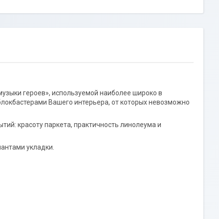
музыки героев», используемой наиболее широко в
 блокбастерами Вашего интерьера, от которых невозможно
ытий: красоту паркета, практичность линолеума и
иантами укладки.