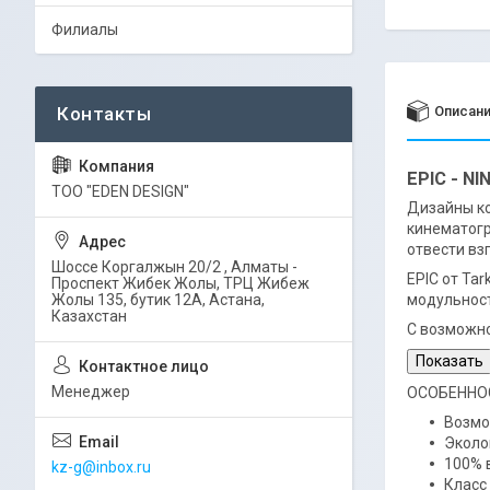
Филиалы
Описан
EPIC - NI
ТОО "EDEN DESIGN"
Дизайны ко
кинематогр
отвести вз
Шоссе Коргалжын 20/2 , Алматы -
EPIC от Ta
Проспект Жибек Жолы, ТРЦ Жибеж
Жолы 135, бутик 12А, Астана,
модульност
Казахстан
С возможно
Показать
Менеджер
ОСОБЕННО
Возмо
Эколо
100% 
kz-g@inbox.ru
Класс