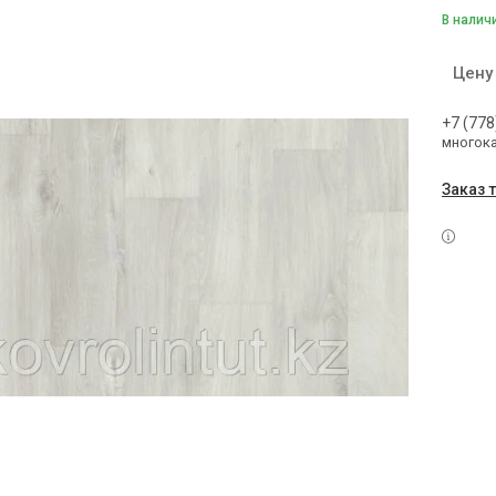
В налич
Цену
+7 (778
многок
Заказ 