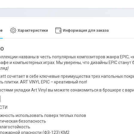
ие
Характеристики
Информация для заказа
NO
ллекции названы в честь популярных композиторов жанра EPIC, «
афе и компьютерных играх. Мы уверены, что дизайны EPIC станут
гляд!
rkett сочетает в себе ключевые преимущества трех напольных покр
ь плитки. ART VINYL EPIC – креативный пол!
стями укладки Art Vinyl вы можете ознакомиться в брошюре с вар
СТИ
жность использовать поверх теплых полов
гическая безопасность
влагостойкость
 пожарной опасности (ФЗ-123) КМ2