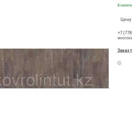
В налич
Цену
+7 (778
многок
Заказ 