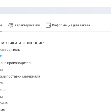
ие
Характеристики
Информация для заказа
ристики и описание
оизводитель
tt
рана производитель
ия
рма поставки материала
ка
ина
мм
рина
4 мм