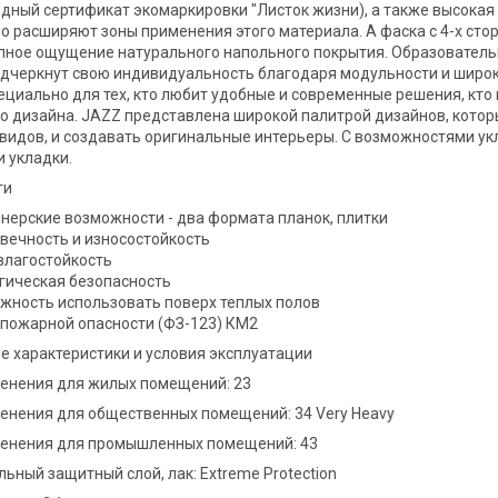
ный сертификат экомаркировки "Листок жизни), а также высокая 
о расширяют зоны применения этого материала. А фаска с 4-х стор
лное ощущение натурального напольного покрытия. Образовательн
дчеркнут свою индивидуальность благодаря модульности и широк
ециально для тех, кто любит удобные и современные решения, кто
о дизайна. JAZZ представлена широкой палитрой дизайнов, котор
видов, и создавать оригинальные интерьеры. С возможностями укл
 укладки.
ти
нерские возможности - два формата планок, плитки
вечность и износостойкость
влагостойкость
гическая безопасность
жность использовать поверх теплых полов
 пожарной опасности (ФЗ-123) КМ2
е характеристики и условия эксплуатации
енения для жилых помещений: 23
енения для общественных помещений: 34 Very Heavy
менения для промышленных помещений: 43
ьный защитный слой, лак: Extreme Protection