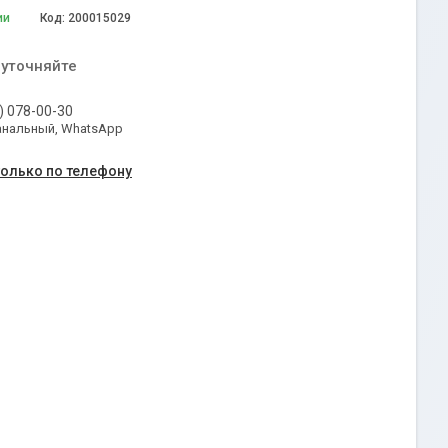
ии
Код:
200015029
 уточняйте
) 078-00-30
анальный, WhatsApp
только по телефону