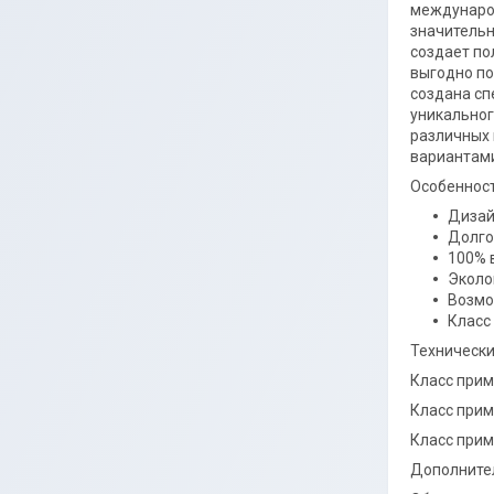
международ
значительн
создает по
выгодно по
создана сп
уникальног
различных 
вариантами
Особеннос
Дизай
Долго
100% 
Эколо
Возмо
Класс
Технически
Класс прим
Класс прим
Класс при
Дополнител