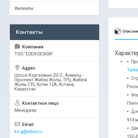
Филиалы
Описан
Характе
ТОО "EDEN DESIGN"
Пр
Tarke
Шоссе Коргалжын 20/2 , Алматы -
Ст
Проспект Жибек Жолы, ТРЦ Жибеж
Жолы 135, бутик 12А, Астана,
Росс
Казахстан
Фо
Плит
Менеджер
Дл
914 
Ши
kz-g@inbox.ru
152,