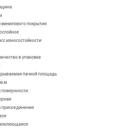
лщина
м
п винилового покрытия
ослойное
асс износостойкости
ичество в упаковке
т
крываемая пачкой площадь
кв.м
п поверхности
урная
п присоединения
вое
моклеющаяся