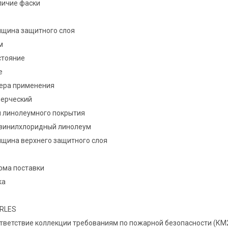
личие фаски
лщина защитного слоя
м
стояние
е
ера применения
ерческий
п линолеумного покрытия
винилхлоридный линолеум
лщина верхнего защитного слоя
рма поставки
ка
ARLES
тветствие коллекции требованиям по пожарной безопасности (КМ2