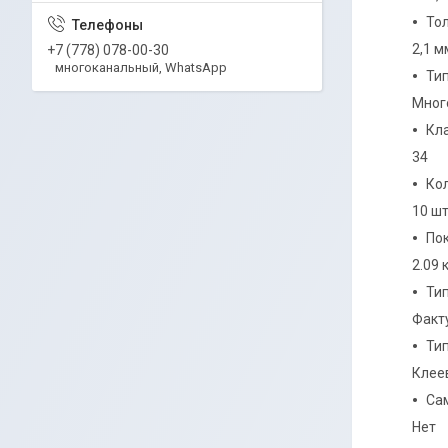
То
2,1 м
+7 (778) 078-00-30
многоканальный, WhatsApp
Ти
Мног
Кл
34
Кол
10 ш
По
2.09 
Ти
Факт
Ти
Клее
Са
Нет