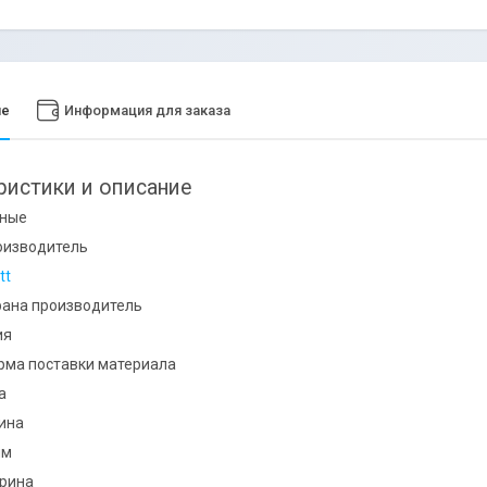
ие
Информация для заказа
ристики и описание
ные
оизводитель
tt
рана производитель
ия
рма поставки материала
а
ина
мм
рина