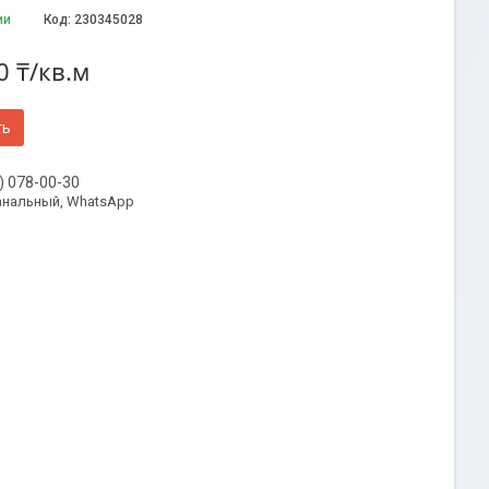
ии
Код:
230345028
0 ₸/кв.м
ть
) 078-00-30
анальный, WhatsApp