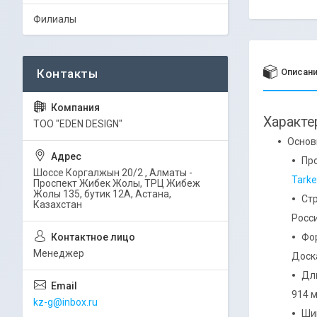
Филиалы
Описан
Характе
ТОО "EDEN DESIGN"
Основ
Пр
Шоссе Коргалжын 20/2 , Алматы -
Tarke
Проспект Жибек Жолы, ТРЦ Жибеж
Жолы 135, бутик 12А, Астана,
Ст
Казахстан
Росс
Фо
Менеджер
Доск
Дл
914 
kz-g@inbox.ru
Ши