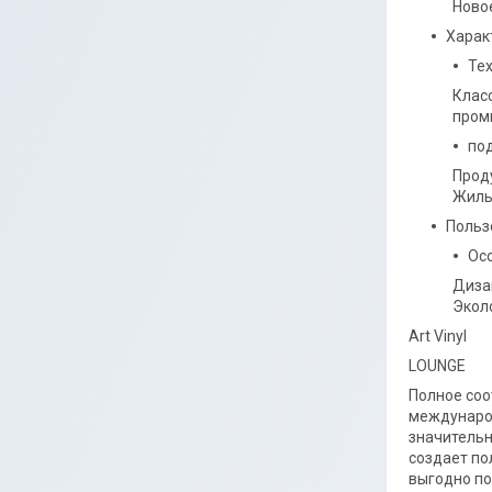
Ново
Харак
Тех
Клас
пром
по
Прод
Жилы
Польз
Ос
Диза
Экол
Art Vinyl
LOUNGE
Полное соо
международ
значительн
создает по
выгодно по