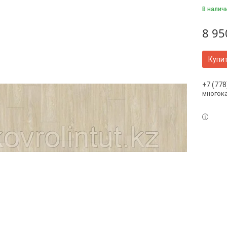
В налич
8 95
Купи
+7 (778
многок