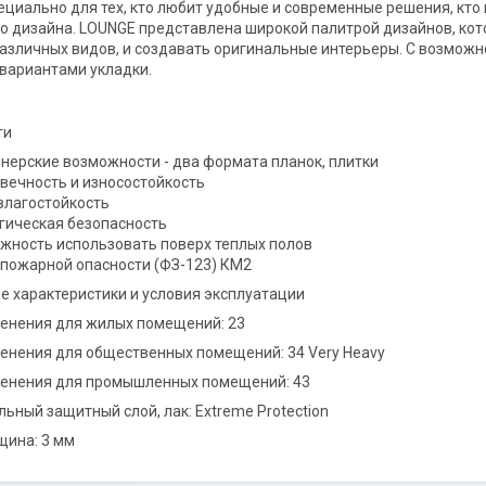
ециально для тех, кто любит удобные и современные решения, кто
о дизайна. LOUNGE представлена широкой палитрой дизайнов, кот
азличных видов, и создавать оригинальные интерьеры. С возможно
вариантами укладки.
ти
нерские возможности - два формата планок, плитки
вечность и износостойкость
влагостойкость
гическая безопасность
жность использовать поверх теплых полов
 пожарной опасности (ФЗ-123) КМ2
е характеристики и условия эксплуатации
енения для жилых помещений: 23
енения для общественных помещений: 34 Very Heavy
менения для промышленных помещений: 43
ьный защитный слой, лак: Extreme Protection
щина: 3 мм