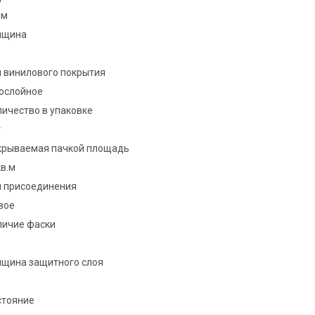
мм
лщина
п винилового покрытия
ослойное
ичество в упаковке
т
крываемая пачкой площадь
кв.м
п присоединения
вое
личие фаски
лщина защитного слоя
стояние