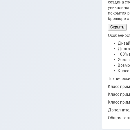
создана сп
уникальног
покрытия р
брошюре с 
Скрыть
Особеннос
Дизай
Долго
100% 
Эколо
Возмо
Класс
Технически
Класс прим
Класс прим
Класс при
Дополнител
Общая тол