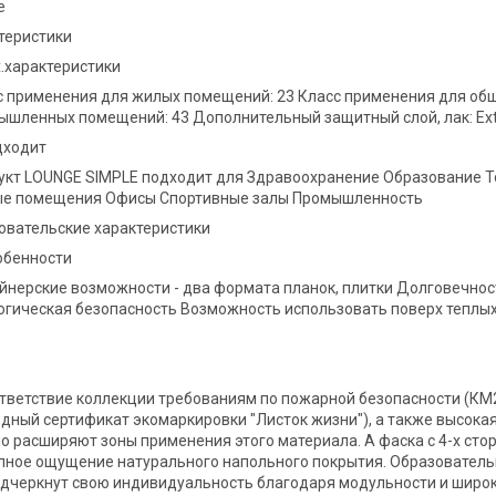
е
теристики
.характеристики
с применения для жилых помещений: 23 Класс применения для об
ышленных помещений: 43 Дополнительный защитный слой, лак: Ext
дходит
укт LOUNGE SIMPLE подходит для Здравоохранение Образование Т
е помещения Офисы Спортивные залы Промышленность
овательские характеристики
обенности
йнерские возможности - два формата планок, плитки Долговечнос
огическая безопасность Возможность использовать поверх теплых
тветствие коллекции требованиям по пожарной безопасности (КМ2
ный сертификат экомаркировки "Листок жизни"), а также высокая
о расширяют зоны применения этого материала. А фаска с 4-х стор
лное ощущение натурального напольного покрытия. Образовательн
дчеркнут свою индивидуальность благодаря модульности и широк