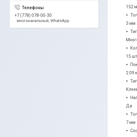
152 
То
+7 (778) 078-00-30
многоканальный, WhatsApp
3 мм
Ти
Мног
Кол
15 ш
По
2.09 
Ти
Клее
На
Да
То
7 мм
Со