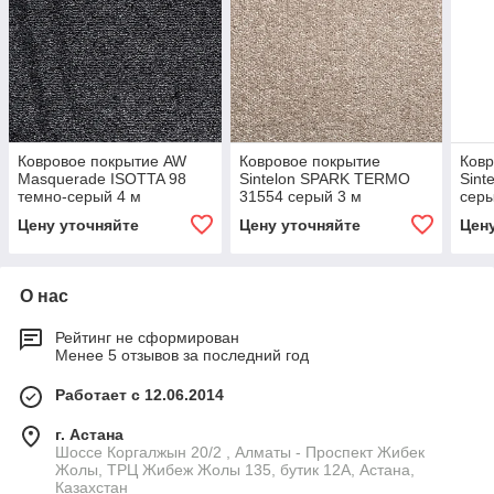
Ковровое покрытие AW
Ковровое покрытие
Ковр
Masquerade ISOTTA 98
Sintelon SPARK TERMO
Sint
темно-серый 4 м
31554 серый 3 м
серы
Цену уточняйте
Цену уточняйте
Цен
О нас
Рейтинг не сформирован
Менее 5 отзывов за последний год
Работает с 12.06.2014
г. Астана
Шоссе Коргалжын 20/2 , Алматы - Проспект Жибек
Жолы, ТРЦ Жибеж Жолы 135, бутик 12А, Астана,
Казахстан